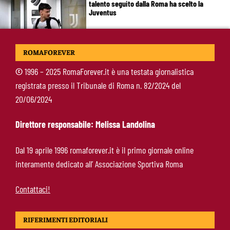
talento seguito dalla Roma ha scelto la
Juventus
Roma, il mercato ora è nelle sue mani: dopo
ROMAFOREVER
Molina manca soltanto l’ala
©
1996 – 2025 RomaForever.it è una testata giornalistica
registrata presso il Tribunale di Roma n. 82/2024 del
Calciomercato Roma, Angeliño e Kumbulla ai
20/06/2024
saluti: D’Amico accelera per il sostituto sulla
sinistra
Direttore responsabile: Melissa Landolina
Roma, doppia cessione in Spagna: Angeliño al
Dal 19 aprile 1996 romaforever.it è il primo giornale online
Deportivo, Kumbulla al Rayo Vallecano
interamente dedicato all’ Associazione Sportiva Roma
Contattaci!
RIFERIMENTI EDITORIALI