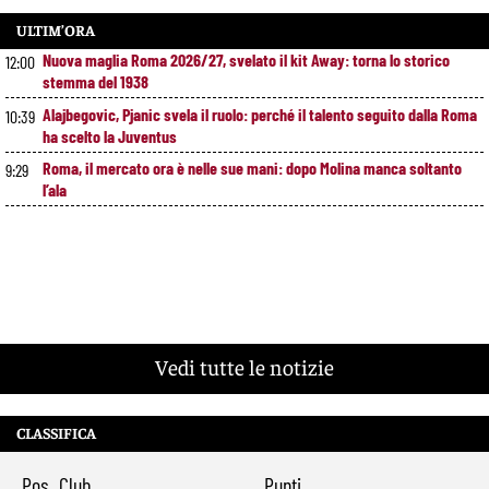
ULTIM’ORA
Nuova maglia Roma 2026/27, svelato il kit Away: torna lo storico
12:00
stemma del 1938
Alajbegovic, Pjanic svela il ruolo: perché il talento seguito dalla Roma
10:39
ha scelto la Juventus
Roma, il mercato ora è nelle sue mani: dopo Molina manca soltanto
9:29
l’ala
Vedi tutte le notizie
CLASSIFICA
Pos
Club
Punti