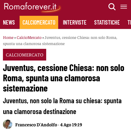
Skip
to
content
NEWS
CALCIOMERCATO
INTERVISTE
STATISTICHE
T
Home
»
CalcioMercato
»
Juventus, cessione Chiesa: non solo Roma,
spunta una clamorosa sistemazione
CALCIOMERCATO
Juventus, cessione Chiesa: non solo
Roma, spunta una clamorosa
sistemazione
Juventus, non solo la Roma su chiesa: spunta
una clamorosa destinazione
Francesco D'Andolfo
-
4 Ago 19:19