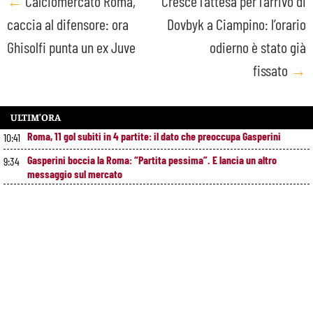
Post
←
Calciomercato Roma,
Cresce l’attesa per l’arrivo di
caccia al difensore: ora
Dovbyk a Ciampino: l’orario
navigation
Ghisolfi punta un ex Juve
odierno è stato già
fissato
→
ULTIM’ORA
Roma, 11 gol subiti in 4 partite: il dato che preoccupa Gasperini
10:41
Gasperini boccia la Roma: “Partita pessima”. E lancia un altro
9:34
messaggio sul mercato