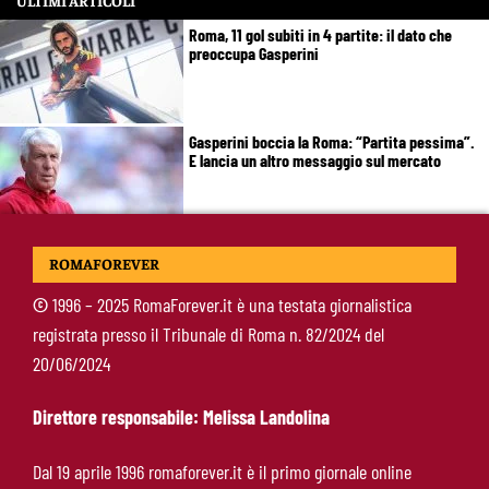
Roma, 11 gol subiti in 4 partite: il dato che
preoccupa Gasperini
Gasperini boccia la Roma: “Partita pessima”.
E lancia un altro messaggio sul mercato
Roma, termina il tour britannico: Gasperini
ROMAFOREVER
concede due giorni di riposo, poi testa alla
Fiorentina
©
1996 – 2025 RomaForever.it è una testata giornalistica
registrata presso il Tribunale di Roma n. 82/2024 del
Roma, Gasperini lancia l’allarme dopo il
20/06/2024
Brighton: “Ci manca qualcosa. Cessioni?
Chiedete alla società”
Direttore responsabile: Melissa Landolina
Roma-Cacciamani, Cairo alza il muro ma lascia
Dal 19 aprile 1996 romaforever.it è il primo giornale online
uno spiraglio: “Dipende dalle offerte”