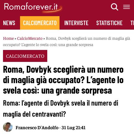
Skip
to
content
NEWS
CALCIOMERCATO
INTERVISTE
STATISTICHE
T
Home
»
CalcioMercato
»
Roma, Dovbyk sceglierà un numero di maglia già
occupato? L’agente lo svela così: una grande sorpresa
CALCIOMERCATO
Roma, Dovbyk sceglierà un numero
di maglia già occupato? L’agente lo
svela così: una grande sorpresa
Roma: l’agente di Dovbyk svela il numero di
maglia del centravanti?
Francesco D'Andolfo
-
31 Lug 21:41