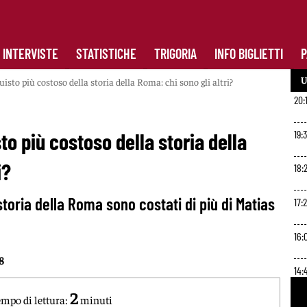
INTERVISTE
STATISTICHE
TRIGORIA
INFO BIGLIETTI
P
U
uisto più costoso della storia della Roma: chi sono gli altri?
20:
19:
sto più costoso della storia della
i?
18:2
 storia della Roma sono costati di più di Matias
17:
16:
8
14:
2
mpo di lettura:
minuti