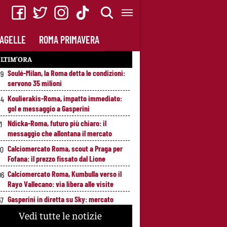
AGELLE
ROMA PRIMAVERA
LTIM’ORA
Soulé-Milan, la Roma detta le condizioni:
19
servono 35 milioni
Koulierakis-Roma, impatto immediato:
34
gol e messaggio a Gasperini
Ndicka-Roma, futuro più chiaro: il
1
messaggio che allontana il mercato
Calciomercato Roma, scout a Praga per
20
Fofana: il prezzo fissato dal Lione
Calciomercato Roma, Kumbulla verso il
06
Rayo Vallecano: via libera alle visite
Gasperini in diretta su Sky: mercato
47
Roma e ultimi rinforzi, appuntamento alle
Vedi tutte le notizie
23