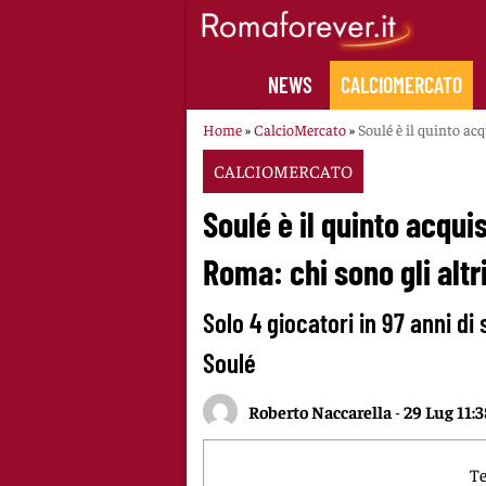
Skip
to
content
NEWS
CALCIOMERCATO
Home
»
CalcioMercato
»
Soulé è il quinto acq
CALCIOMERCATO
Soulé è il quinto acqui
Roma: chi sono gli altr
Solo 4 giocatori in 97 anni di
Soulé
Roberto Naccarella
-
29 Lug 11:3
Te