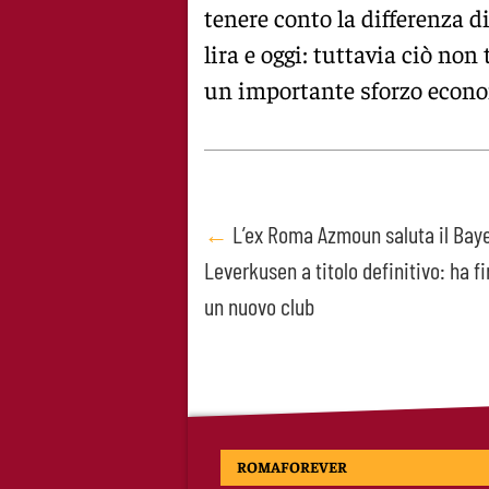
tenere conto la differenza di 
lira e oggi: tuttavia ciò no
un importante sforzo econom
Post
←
L’ex Roma Azmoun saluta il Bay
Leverkusen a titolo definitivo: ha f
navigation
un nuovo club
ROMAFOREVER