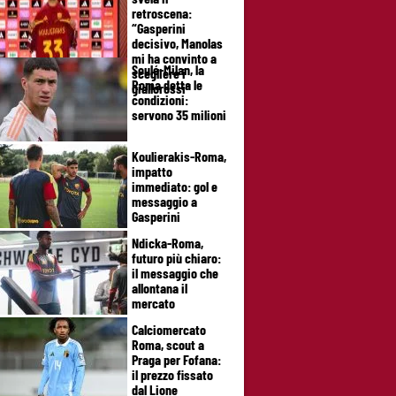
retroscena:
“Gasperini
decisivo, Manolas
mi ha convinto a
Soulé-Milan, la
scegliere i
Roma detta le
giallorossi”
condizioni:
servono 35 milioni
Koulierakis-Roma,
impatto
immediato: gol e
messaggio a
Gasperini
Ndicka-Roma,
futuro più chiaro:
il messaggio che
allontana il
mercato
Calciomercato
Roma, scout a
Praga per Fofana:
il prezzo fissato
dal Lione