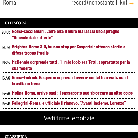
Roma
record (nonostante il ko)
→
ULTIM’ORA
Roma-Cacciamani, Cairo alza il muro ma lascia uno spiraglio:
20:03
“Dipende dalle offerte”
Brighton-Roma 3-0, brusco stop per Gasperini: attacco sterile e
19:09
difesa troppo fragile
McKennie sorprende tutti: “Il mio idolo era Totti, soprattutto per la
18:25
sua fedeltà”
Roma-Endrick, Gasperini ci prova davvero: contatti avviati, ma il
16:48
brasiliano frena
Molina-Roma, arrivo oggi: il passaporto può sbloccare un altro colpo
15:59
Pellegrini-Roma, è ufficiale il rinnovo: “Avanti insieme, Lorenzo”
14:56
Rensch-Roma, l’occasione cambia tutto: Gasperini prova il jolly delle
13:59
Vedi tutte le notizie
fasce
Kumbulla lascia la Roma: ufficiale il prestito al Rayo Vallecano
12:59
CLASSIFICA