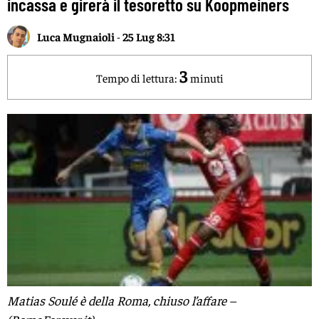
incassa e girerà il tesoretto su Koopmeiners
Luca Mugnaioli
-
25 Lug 8:31
3
Tempo di lettura:
minuti
Matias Soulé è della Roma, chiuso l’affare –