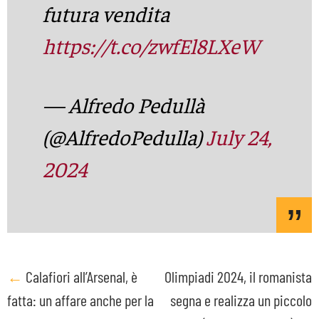
futura vendita
https://t.co/zwfEl8LXeW
— Alfredo Pedullà
(@AlfredoPedulla)
July 24,
2024
Post
←
Calafiori all’Arsenal, è
Olimpiadi 2024, il romanista
fatta: un affare anche per la
segna e realizza un piccolo
navigation