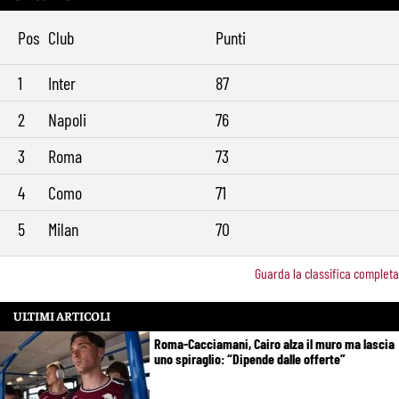
Brighton-Roma, ultimo test per Gasperini. Pellegrini fa le visite e
11:49
torna in gruppo
Pos
Club
Punti
Rowe chiude alla Roma: “Sono concentrato sul Bologna”. Poi esalta
10:41
Castro e Dovbyk
1
Inter
87
Mercato Roma, Gasperini aspetta ancora il suo trequartista: Nusa
9:32
sfuma, ora Fofana e Gittens
2
Napoli
76
3
Roma
73
4
Como
71
5
Milan
70
Guarda la classifica completa
ULTIMI ARTICOLI
Roma-Cacciamani, Cairo alza il muro ma lascia
uno spiraglio: “Dipende dalle offerte”