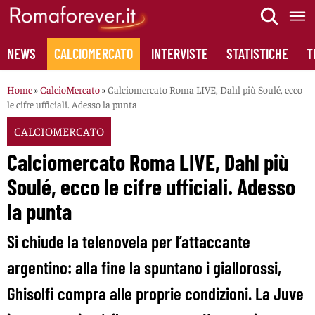
Skip
to
content
NEWS
CALCIOMERCATO
INTERVISTE
STATISTICHE
T
Home
»
CalcioMercato
»
Calciomercato Roma LIVE, Dahl più Soulé, ecco
le cifre ufficiali. Adesso la punta
CALCIOMERCATO
Calciomercato Roma LIVE, Dahl più
Soulé, ecco le cifre ufficiali. Adesso
la punta
Si chiude la telenovela per l’attaccante
argentino: alla fine la spuntano i giallorossi,
Ghisolfi compra alle proprie condizioni. La Juve