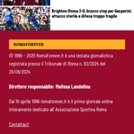
Brighton-Roma 3-0, brusco stop per Gasperini:
attacco sterile e difesa troppo fragile
McKennie sorprende tutti: “Il mio idolo era
ROMAFOREVER
Totti, soprattutto per la sua fedeltà”
©
1996 – 2025 RomaForever.it è una testata giornalistica
registrata presso il Tribunale di Roma n. 82/2024 del
Roma-Endrick, Gasperini ci prova davvero:
20/06/2024
contatti avviati, ma il brasiliano frena
Direttore responsabile: Melissa Landolina
Molina-Roma, arrivo oggi: il passaporto può
Dal 19 aprile 1996 romaforever.it è il primo giornale online
sbloccare un altro colpo
interamente dedicato all’ Associazione Sportiva Roma
Contattaci!