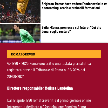
Brighton-Roma: dove vedere l’amichevole in tv
e streaming, orario e probabili formazioni
Svilar-Roma, promessa sul futuro: “Qui sto
bene, voglio restare”
Castro-Roma, messaggio Scudetto: “Non sono
ROMAFOREVER
la riserva di Malen”
©
1996 – 2025 RomaForever.it è una testata giornalistica
registrata presso il Tribunale di Roma n. 82/2024 del
Fofana-Roma, prima offerta respinta: il Lione
20/06/2024
boccia la formula
Direttore responsabile: Melissa Landolina
Manfrè-Roma, nuova era nel vivaio: raccoglie
Dal 19 aprile 1996 romaforever.it è il primo giornale online
l’eredità di Bruno Conti
interamente dedicato all’ Associazione Sportiva Roma