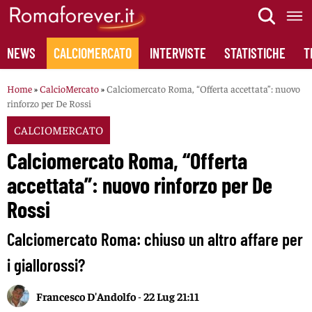
Skip
to
content
NEWS
CALCIOMERCATO
INTERVISTE
STATISTICHE
T
Home
»
CalcioMercato
»
Calciomercato Roma, “Offerta accettata”: nuovo
rinforzo per De Rossi
CALCIOMERCATO
Calciomercato Roma, “Offerta
accettata”: nuovo rinforzo per De
Rossi
Calciomercato Roma: chiuso un altro affare per
i giallorossi?
Francesco D'Andolfo
-
22 Lug 21:11