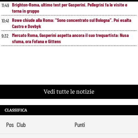
Brighton-Roma, ultimo test per Gasperini. Pellegrini fa le visite e
11:49
torna in gruppo
Rowe chiude alla Roma: “Sono concentrato sul Bologna”. Poi esalta
10:41
Castro e Dovbyk
Mercato Roma, Gasperini aspetta ancora il suo trequartista: Nusa
9:32
sfuma, ora Fofana e Gittens
Vedi tutte le notizie
CLASSIFICA
Pos
Club
Punti