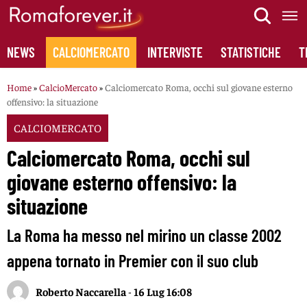
Skip
to
content
NEWS
CALCIOMERCATO
INTERVISTE
STATISTICHE
T
Home
»
CalcioMercato
»
Calciomercato Roma, occhi sul giovane esterno
offensivo: la situazione
CALCIOMERCATO
Calciomercato Roma, occhi sul
giovane esterno offensivo: la
situazione
La Roma ha messo nel mirino un classe 2002
appena tornato in Premier con il suo club
Roberto Naccarella
-
16 Lug 16:08