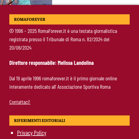
Mercato Roma, Gasperini aspetta ancora il suo
ROMAFOREVER
trequartista: Nusa sfuma, ora Fofana e Gittens
©
1996 – 2025 RomaForever.it è una testata giornalistica
registrata presso il Tribunale di Roma n. 82/2024 del
Calciomercato Roma, si allontana un obiettivo
20/06/2024
per l’attacco: resta viva l’ipotesi Real Madrid
Direttore responsabile: Melissa Landolina
Roma, Cristante fissa gli obiettivi:
Dal 19 aprile 1996 romaforever.it è il primo giornale online
“Champions priorità. Friedkin fondamentali
interamente dedicato all’ Associazione Sportiva Roma
per la crescita del club”
Contattaci!
RIFERIMENTI EDITORIALI
Privacy Policy