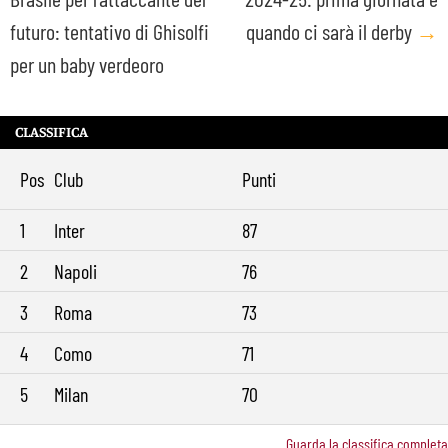
navigation
futuro: tentativo di Ghisolfi
quando ci sarà il derby
→
per un baby verdeoro
CLASSIFICA
Pos
Club
Punti
1
Inter
87
2
Napoli
76
3
Roma
73
4
Como
71
5
Milan
70
Guarda la classifica completa