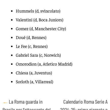
Hummels (d, svincolato)
Valentini (d, Boca Juniors)
Gomez (d, Manchester City)
Doué (d, Rennes)
Le Fee (c, Rennes)
Gabriel Sara (c, Norwich)
Omorodion (a, Atletico Madrid)
Chiesa (a, Juventus)
Sorloth (a, Villarreal)
Post
←
La Roma guarda in
Calendario Roma Serie A
Brasile per l’attaccante del
2024-25: prima giornata e