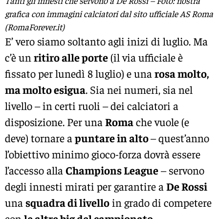
Tanti gli innesti che servono a De Rossi – Foto: nostra
grafica con immagini calciatori dal sito ufficiale AS Roma
(RomaForever.it)
E’ vero siamo soltanto agli inizi di luglio. Ma
c’è un
ritiro alle porte
(il via ufficiale è
fissato per lunedì 8 luglio) e una
rosa molto,
ma molto esigua
. Sia nei numeri, sia nel
livello – in certi ruoli – dei calciatori a
disposizione. Per una
Roma
che vuole (e
deve) tornare a
puntare in alto
– quest’anno
l’obiettivo minimo gioco-forza dovrà essere
l’accesso alla
Champions League
– servono
degli innesti mirati per garantire a
De Rossi
una
squadra di livello
in grado di competere
con
le altre big del campionato.