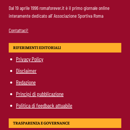
Calciomercato Roma, scout a Praga per
Dal 19 aprile 1996 romaforever.it è il primo giornale online
Fofana: il prezzo fissato dal Lione
interamente dedicato all’ Associazione Sportiva Roma
Contattaci!
RIFERIMENTI EDITORIALI
Privacy Policy
Disclaimer
Redazione
Principi di pubblicazione
Politica di feedback attuabile
TRASPARENZA E GOVERNANCE