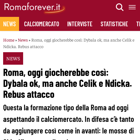
Skip
to
content
NEWS
CALCIOMERCATO
INTERVISTE
STATISTICHE
T
Home
»
News
»
Roma, oggi giocherebbe così: Dybala ok, ma anche Celik e
Ndicka. Rebus attacco
NEWS
Roma, oggi giocherebbe così:
Dybala ok, ma anche Celik e Ndicka.
Rebus attacco
Questa la formazione tipo della Roma ad oggi
aspettando il calciomercato. In difesa c’è tanto
da aggiungere così come in avanti: le mosse di