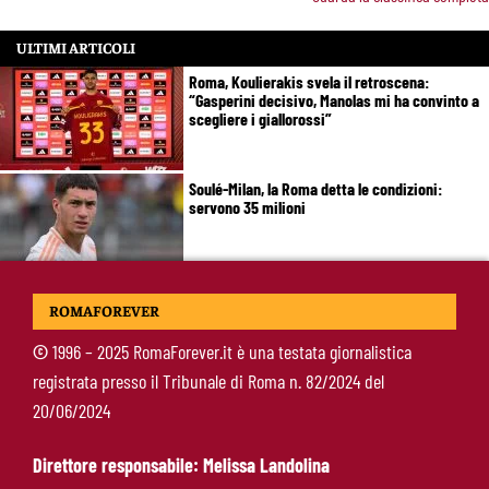
ULTIMI ARTICOLI
Roma, Koulierakis svela il retroscena:
“Gasperini decisivo, Manolas mi ha convinto a
scegliere i giallorossi”
Soulé-Milan, la Roma detta le condizioni:
servono 35 milioni
Koulierakis-Roma, impatto immediato: gol e
ROMAFOREVER
messaggio a Gasperini
©
1996 – 2025 RomaForever.it è una testata giornalistica
registrata presso il Tribunale di Roma n. 82/2024 del
Ndicka-Roma, futuro più chiaro: il messaggio
20/06/2024
che allontana il mercato
Direttore responsabile: Melissa Landolina