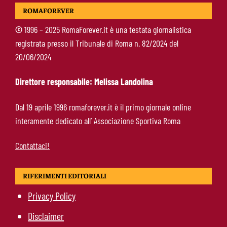
McKennie sorprende tutti: “Il mio idolo era
ROMAFOREVER
Totti, soprattutto per la sua fedeltà”
©
1996 – 2025 RomaForever.it è una testata giornalistica
registrata presso il Tribunale di Roma n. 82/2024 del
Roma-Endrick, Gasperini ci prova davvero:
20/06/2024
contatti avviati, ma il brasiliano frena
Direttore responsabile: Melissa Landolina
Molina-Roma, arrivo oggi: il passaporto può
Dal 19 aprile 1996 romaforever.it è il primo giornale online
sbloccare un altro colpo
interamente dedicato all’ Associazione Sportiva Roma
Contattaci!
RIFERIMENTI EDITORIALI
Privacy Policy
Disclaimer