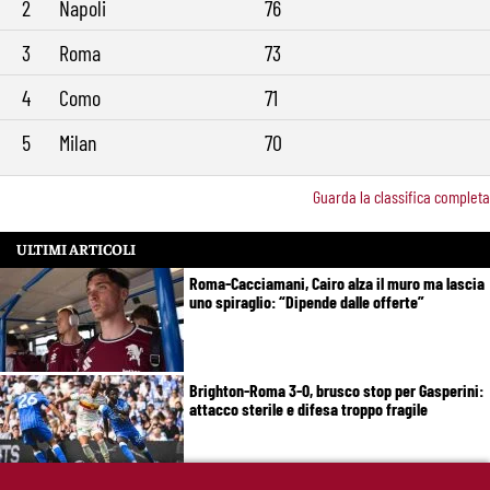
2
Napoli
76
3
Roma
73
4
Como
71
5
Milan
70
Guarda la classifica completa
ULTIMI ARTICOLI
Roma-Cacciamani, Cairo alza il muro ma lascia
uno spiraglio: “Dipende dalle offerte”
Brighton-Roma 3-0, brusco stop per Gasperini:
attacco sterile e difesa troppo fragile