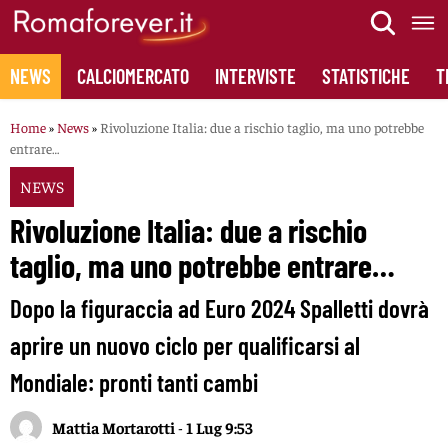
Skip
to
content
NEWS
CALCIOMERCATO
INTERVISTE
STATISTICHE
T
Home
»
News
»
Rivoluzione Italia: due a rischio taglio, ma uno potrebbe
entrare…
NEWS
Rivoluzione Italia: due a rischio
taglio, ma uno potrebbe entrare…
Dopo la figuraccia ad Euro 2024 Spalletti dovrà
aprire un nuovo ciclo per qualificarsi al
Mondiale: pronti tanti cambi
Mattia Mortarotti
-
1 Lug 9:53