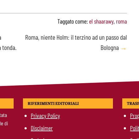
Taggato come:
el shaarawy
,
roma
a
Roma, niente Holm: il terzino ad un passo dal
a tonda.
Bologna
→
RIFERIMENTI EDITORIALI
TRAS
tata
Privacy Policy
Prop
le di
Disclaimer
Poli