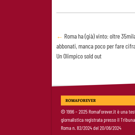
Post
←
Roma ha (già) vinto: oltre 35mil
abbonati, manca poco per fare cifr
navigation
Un Olimpico sold out
ROMAFOREVER
©
1996 – 2025 RomaForever.it è una tes
giornalistica registrata presso il Tribuna
Roma n. 82/2024 del 20/06/2024