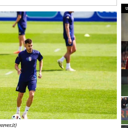
U
ever.it)