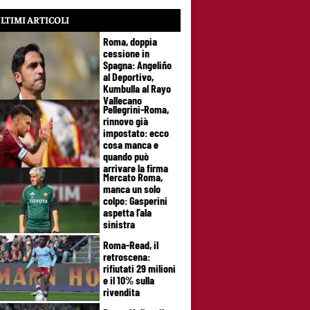
LTIMI ARTICOLI
Roma, doppia
cessione in
Spagna: Angeliño
al Deportivo,
Kumbulla al Rayo
Vallecano
Pellegrini-Roma,
rinnovo già
impostato: ecco
cosa manca e
quando può
arrivare la firma
Mercato Roma,
manca un solo
colpo: Gasperini
aspetta l’ala
sinistra
Roma-Read, il
retroscena:
rifiutati 29 milioni
e il 10% sulla
rivendita