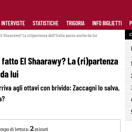
INTERVISTE
STATISTICHE
TRIGORIA
INFO BIGLIETTI
P
C
 El Shaarawy? La (ri)partenza dell’Italia passa anche da lui
a fatto El Shaarawy? La (ri)partenza
da lui
rriva agli ottavi con brivido: Zaccagni lo salva,
a?
2
mpo di lettura:
minuti