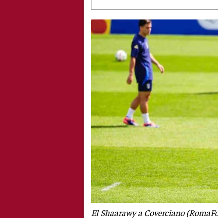
El Shaarawy a Coverciano (RomaFor