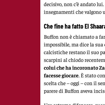
decisivo, non c’è andato lui.
insegnamenti che valgono un
Che fine ha fatto El Shaa
Buffon non è chiamato a far
impossibile, ma dice la sua
calcistiche restano il suo 
scarpini al chiodo recente
colui che ha incoronato Za
facesse giocare
. È stato co
scelta che – oggi – con il se
parere di Buffon aveva incis
L’ex estremo difensore, suc