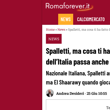
Skip
to
content
NEWS
CALCIOMERCATO
Home
»
News
»
Spalletti, ma cosa ti ha fatto
NEWS
Spalletti, ma cosa ti h
dell’Italia passa anche 
Nazionale Italiana, Spalletti a
ma El Shaarawy quando gioc
Andrea Desideri
-
25 Giu 10:55
Te