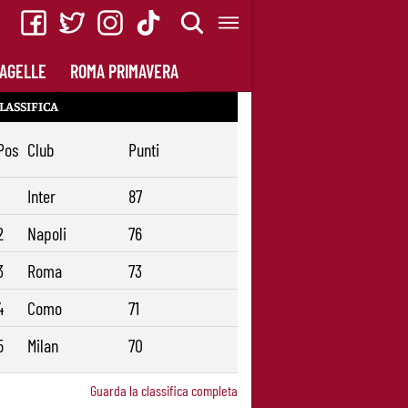
AGELLE
ROMA PRIMAVERA
LASSIFICA
Pos
Club
Punti
1
Inter
87
2
Napoli
76
3
Roma
73
4
Como
71
5
Milan
70
Guarda la classifica completa