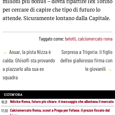
milioni più bonus – dovrà ripartire l’ex Torino
per cercare di capire che tipo di futuro lo
attende. Sicuramente lontano dalla Capitale.
Taggato come:
belotti
,
calciomercato roma
Post
←
Aouar, la pista Nizza è
Sorpresa a Trigoria: il figlio
calda: Ghisolfi sta provando
dell’ex giallorosso firma con
navigation
a piazzarlo alla sua ex
le giovanili
→
squadra
ULTIM’ORA
Ndicka-Roma, futuro più chiaro: il messaggio che allontana il mercato
18:21
Calciomercato Roma, scout a Praga per Fofana: il prezzo fissato dal
17:20