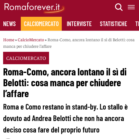
Skip
to
content
NEWS
CALCIOMERCATO
INTERVISTE
STATISTICHE
T
Home
»
CalcioMercato
»
Roma-Como, ancora lontano il sì di Belotti: cosa
manca per chiudere l’affare
CALCIOMERCATO
Roma-Como, ancora lontano il sì di
Belotti: cosa manca per chiudere
l’affare
Roma e Como restano in stand-by. Lo stallo è
dovuto ad Andrea Belotti che non ha ancora
deciso cosa fare del proprio futuro