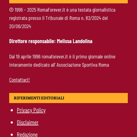
©
1996 – 2025 RomaForever.it è una testata giornalistica
registrata presso il Tribunale di Roma n. 82/2024 del
Gasperini in diretta su Sky: mercato Roma e
20/06/2024
ultimi rinforzi, appuntamento alle 23
Direttore responsabile: Melissa Landolina
Pellegrini-Roma, rinnovo mai così vicino:
Dal 19 aprile 1996 romaforever.it è il primo giornale online
trattativa intensa e firma attesa a breve
interamente dedicato all’ Associazione Sportiva Roma
Contattaci!
RIFERIMENTI EDITORIALI
Privacy Policy
Disclaimer
Redazione