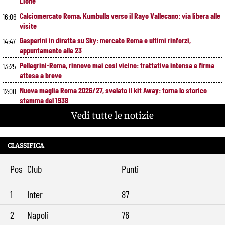
Lione
Calciomercato Roma, Kumbulla verso il Rayo Vallecano: via libera alle
16:06
visite
Gasperini in diretta su Sky: mercato Roma e ultimi rinforzi,
14:47
appuntamento alle 23
Pellegrini-Roma, rinnovo mai così vicino: trattativa intensa e firma
13:25
attesa a breve
Nuova maglia Roma 2026/27, svelato il kit Away: torna lo storico
12:00
stemma del 1938
Vedi tutte le notizie
Alajbegovic, Pjanic svela il ruolo: perché il talento seguito dalla Roma
10:39
ha scelto la Juventus
Roma, il mercato ora è nelle sue mani: dopo Molina manca soltanto
9:29
CLASSIFICA
l’ala
Pos
Club
Punti
1
Inter
87
2
Napoli
76