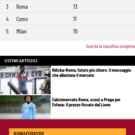
3
Roma
73
4
Como
71
5
Milan
70
Guarda la classifica completa
ULTIMI ARTICOLI
Ndicka-Roma, futuro più chiaro: il messaggio
che allontana il mercato
Calciomercato Roma, scout a Praga per
Fofana: il prezzo fissato dal Lione
Calciomercato Roma, Kumbulla verso il Rayo
ROMAFOREVER
Vallecano: via libera alle visite