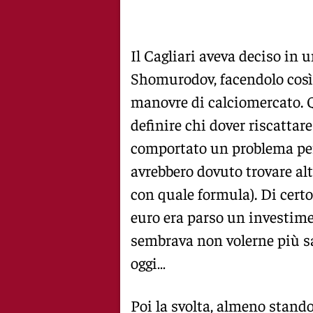
Il Cagliari aveva deciso in
Shomurodov, facendolo cos
manovre di calciomercato. Q
definire chi dover riscattar
comportato un problema per 
avrebbero dovuto trovare alt
con quale formula). Di certo, 
euro era parso un investimen
sembrava non volerne più s
oggi…
Poi la svolta, almeno stand