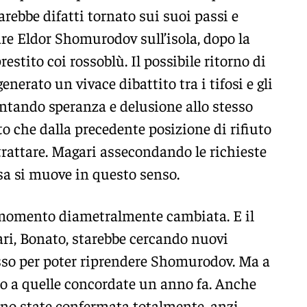
 sarebbe difatti tornato sui suoi passi e
are Eldor Shomurodov sull’isola, dopo la
restito coi rossoblù. Il possibile ritorno di
nerato un vivace dibattito tra i tifosi e gli
entando speranza e delusione allo stesso
to che dalla precedente posizione di rifiuto
trattare. Magari assecondando le richieste
osa si muove in questo senso.
 momento diametralmente cambiata. E il
iari, Bonato, starebbe cercando nuovi
rosso per poter riprendere Shomurodov. Ma a
tto a quelle concordate un anno fa. Anche
ono state confermata totalmente, anzi.