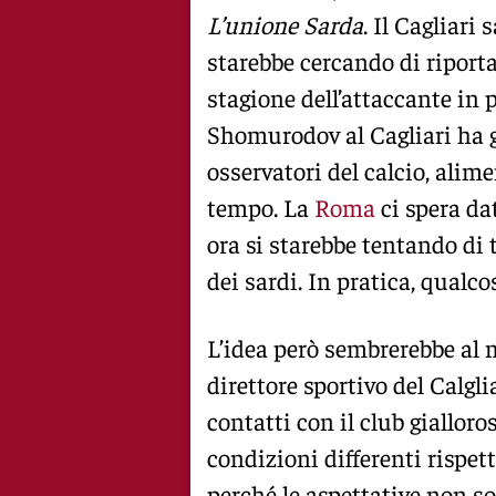
L’unione Sarda
. Il Cagliari
starebbe cercando di riport
stagione dell’attaccante in p
Shomurodov al Cagliari ha ge
osservatori del calcio, alim
tempo. La
Roma
ci spera da
ora si starebbe tentando di 
dei sardi. In pratica, qualc
L’idea però sembrerebbe al
direttore sportivo del Calgl
contatti con il club giallo
condizioni differenti rispe
perché le aspettative non s