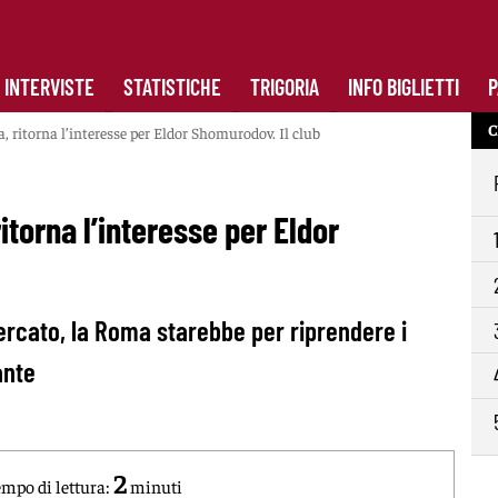
INTERVISTE
STATISTICHE
TRIGORIA
INFO BIGLIETTI
P
C
ritorna l’interesse per Eldor Shomurodov. Il club
torna l’interesse per Eldor
ercato, la Roma starebbe per riprendere i
ante
2
mpo di lettura:
minuti