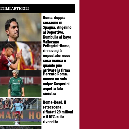
LTIMI ARTICOLI
Roma, doppia
cessione in
Spagna: Angeliño
al Deportivo,
Kumbulla al Rayo
Vallecano
Pellegrini-Roma,
rinnovo già
impostato: ecco
cosa manca e
quando può
arrivare la firma
Mercato Roma,
manca un solo
colpo: Gasperini
aspetta l’ala
sinistra
Roma-Read, il
retroscena:
rifiutati 29 milioni
e il 10% sulla
rivendita