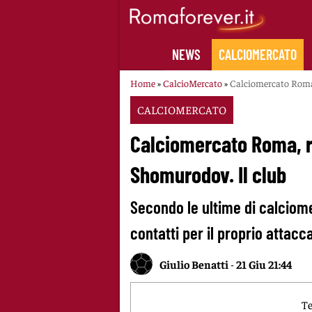
Skip
to
content
NEWS
CALCIOMERCATO
Home
»
CalcioMercato
»
Calciomercato Roma, 
CALCIOMERCATO
Calciomercato Roma, ri
Shomurodov. Il club
Secondo le ultime di calciom
contatti per il proprio attacc
Giulio Benatti
-
21 Giu 21:44
Te