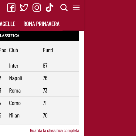
AGELLE
ROMA PRIMAVERA
LASSIFICA
Pos
Club
Punti
1
Inter
87
2
Napoli
76
3
Roma
73
4
Como
71
5
Milan
70
Guarda la classifica completa