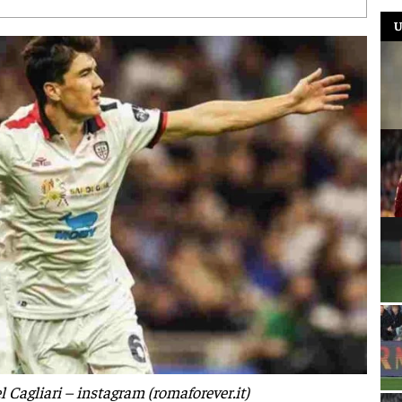
U
 Cagliari – instagram (romaforever.it)