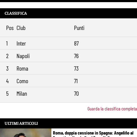
Roma, offerta da 12 milioni per Cacciamani: il Torino alza il muro
10:39
CLASSIFICA
Roma-Molina, trattativa in avanzamento: sul tavolo 17 milioni per
9:29
l’argentino
Pos
Club
Punti
1
Inter
87
2
Napoli
76
3
Roma
73
4
Como
71
5
Milan
70
Guarda la classifica completa
ULTIMI ARTICOLI
Roma, doppia cessione in Spagna: Angeliño al