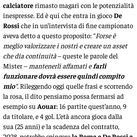
calciatore
rimasto magari con le potenzialità
inespresse. Ed è qui che entra in gioco
De
Rossi
che in un’intervista di fine campionato
aveva detto a questo proposito: “
Forse è
meglio valorizzare i nostri e creare un asset
che dia continuità
– queste le parole del
Mister –
mantenerli affamati e
farli
funzionare dovrà essere quindi compito
mio
“.
Rileggendo oggi quelle frasi e scorrendo
la rosa, il dito pensiamo possa fermarsi ad
esempio su
Aouar
: 16 partite quest’anno, 9
da titolare, e 4 gol. L’età ancora gioca dalla
sua (25 anni) e la scadenza del contratto,
2028, potrebbe spingere
la Roma e De Rossi a