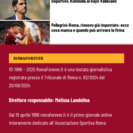
Deportivo, Kumbulla al Rayo Vallecano
Pellegrini-Roma, rinnovo già impostato: ecco
cosa manca e quando può arrivare la firma
Mercato Roma, manca un solo colpo: Gasperini
ROMAFOREVER
aspetta l’ala sinistra
©
1996 – 2025 RomaForever.it è una testata giornalistica
registrata presso il Tribunale di Roma n. 82/2024 del
Roma-Read, il retroscena: rifiutati 29 milioni e
20/06/2024
il 10% sulla rivendita
Direttore responsabile: Melissa Landolina
Roma-Molina, il colpo di D’Amico è geniale:
Dal 19 aprile 1996 romaforever.it è il primo giornale online
qualità ed esperienza a un prezzo da
interamente dedicato all’ Associazione Sportiva Roma
occasione