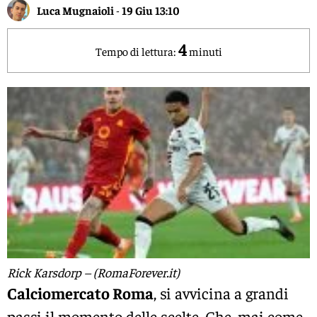
Luca Mugnaioli
-
19 Giu 13:10
4
Tempo di lettura:
minuti
Rick Karsdorp – (RomaForever.it)
Calciomercato Roma
, si avvicina a grandi
passi il momento delle scelte. Che, mai come