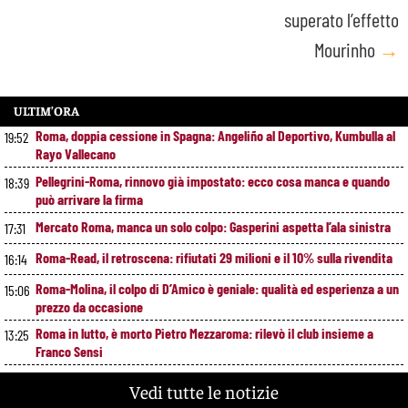
superato l’effetto
Mourinho
→
ULTIM’ORA
Roma, doppia cessione in Spagna: Angeliño al Deportivo, Kumbulla al
19:52
Rayo Vallecano
Pellegrini-Roma, rinnovo già impostato: ecco cosa manca e quando
18:39
può arrivare la firma
Mercato Roma, manca un solo colpo: Gasperini aspetta l’ala sinistra
17:31
Roma-Read, il retroscena: rifiutati 29 milioni e il 10% sulla rivendita
16:14
Roma-Molina, il colpo di D’Amico è geniale: qualità ed esperienza a un
15:06
prezzo da occasione
Roma in lutto, è morto Pietro Mezzaroma: rilevò il club insieme a
13:25
Franco Sensi
Roma, segnali di crescita contro il Newport: cosa ha funzionato e
11:49
Vedi tutte le notizie
cosa va ancora migliorato