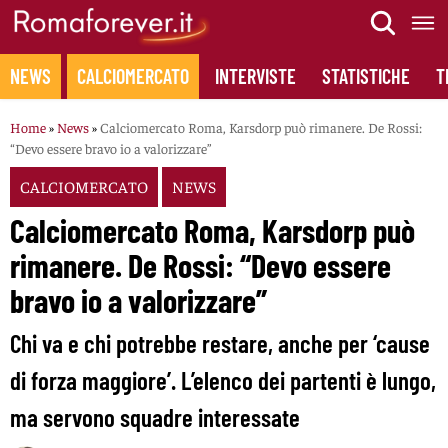
Skip
to
content
NEWS
CALCIOMERCATO
INTERVISTE
STATISTICHE
T
Home
»
News
»
Calciomercato Roma, Karsdorp può rimanere. De Rossi:
“Devo essere bravo io a valorizzare”
CALCIOMERCATO
NEWS
Calciomercato Roma, Karsdorp può
rimanere. De Rossi: “Devo essere
bravo io a valorizzare”
Chi va e chi potrebbe restare, anche per ‘cause
di forza maggiore’. L’elenco dei partenti è lungo,
ma servono squadre interessate