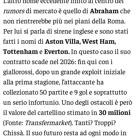
L’altro nome eccellente finito al centro dei
rumors
di mercato è quello di
Abraham
che
non rientrerebbe più nei piani della Roma.
Per lui si parla di sirene inglese e sono stati
fatti i nomi di
Aston Villa, West Ham,
Tottenham
e
Everton.
In questo caso il suo
contratto scade nel 2026: fin qui con i
giallorossi, dopo un grande exploit iniziale
alla prima stagione, l’attaccante ha
collezionato 50 partite e 9 gol e soprattutto
un serio infortunio. Uno degli ostacoli è però
il valore del cartellino stimato in
30 milioni
(Fonte:
Transfermarket
). Tanti? Troppi?
Chissà. Il suo futuro resta ad ogni modo in