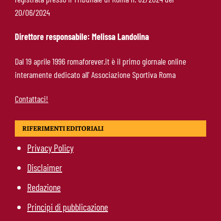
Roma, 11 gol subiti in 4 partite: il dato che
20/06/2024
preoccupa Gasperini
Direttore responsabile: Melissa Landolina
Gasperini boccia la Roma: “Partita pessima”.
Dal 19 aprile 1996 romaforever.it è il primo giornale online
E lancia un altro messaggio sul mercato
interamente dedicato all’ Associazione Sportiva Roma
Contattaci!
RIFERIMENTI EDITORIALI
Privacy Policy
Disclaimer
Redazione
Principi di pubblicazione