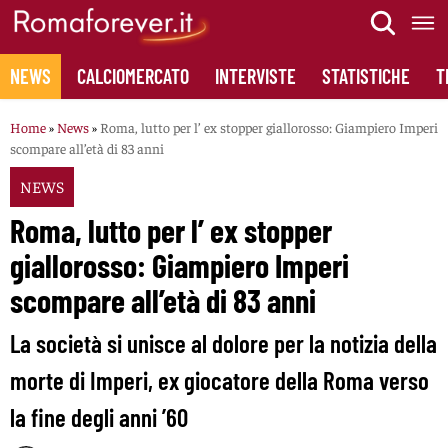
Skip
to
content
NEWS
CALCIOMERCATO
INTERVISTE
STATISTICHE
T
Home
»
News
»
Roma, lutto per l’ ex stopper giallorosso: Giampiero Imperi
scompare all’età di 83 anni
NEWS
Roma, lutto per l’ ex stopper
giallorosso: Giampiero Imperi
scompare all’età di 83 anni
La società si unisce al dolore per la notizia della
morte di Imperi, ex giocatore della Roma verso
la fine degli anni ’60