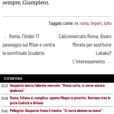
sempre, Giampiero.
Taggato come:
ex roma
,
imperi
,
lutto
Post
←
Roma, l’Under 17
Calciomercato Roma, Álvaro
passeggia sul Milan e centra
Morata per sostituire
navigation
la semifinale Scudetto
Lukaku?
L’interessamento
→
ULTIM’ORA
Gasperini lancia l’allarme mercato: “Roma corta, ci serve ancora
13:57
qualcosa”
Roma, Fofana si complica: spunta Mbaye in prestito. Restano vive le
12:58
piste Endrick e Gittens
Pellegrini, Gasperini frena il rientro: “Ci vorrà almeno un mese”
11:49