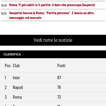
Roma, 11 gol subiti in 4 partite: il dato che preoccupa Gasperini
10:41
Gasperini boccia la Roma: “Partita pessima”. E lancia un altro
9:34
messaggio sul mercato
Vedi tutte le notizie
CLASSIFICA
Pos
Club
Punti
1
Inter
87
2
Napoli
76
3
Roma
73