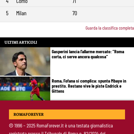
4
Como
71
5
Milan
70
Guarda la classifica completa
ULTIMI ARTICOLI
Gasperini lancia l’allarme mercato: “Roma
corta, ci serve ancora qualcosa”
Roma, Fofana si complica: spunta Mbaye in
prestito. Restano vive le piste Endrick e
Gittens
Pellegrini, Gasperini frena il rientro: “Ci vorrà
ROMAFOREVER
almeno un mese”
©
1996 – 2025 RomaForever.it è una testata giornalistica
registrata presso il Tribunale di Roma n. 82/2024 del