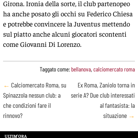
Girona. Ironia della sorte, il club partenopeo
ha anche posato gli occhi su Federico Chiesa
e potrebbe convincere la Juventus mettendo
sul piatto anche alcuni giocatori scontenti
come Giovanni Di Lorenzo.
Taggato come:
bellanova
,
calciomercato roma
Post
←
Calciomercato Roma, su
Ex Roma, Zaniolo torna in
Spinazzola nessun club: a
serie A? Due club interessati
navigation
che condizioni fare il
al fantasista: la
rinnovo?
situazione
→
ULTIM’ORA