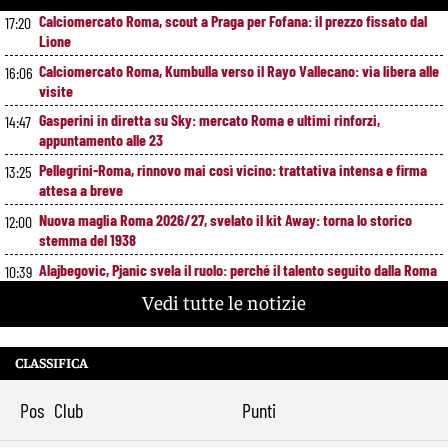
Calciomercato Roma, scout a Praga per Fofana: il prezzo fissato dal
17:20
Lione
Calciomercato Roma, Kumbulla verso il Rayo Vallecano: via libera alle
16:06
visite
Gasperini in diretta su Sky: mercato Roma e ultimi rinforzi,
14:47
appuntamento alle 23
Pellegrini-Roma, rinnovo mai così vicino: trattativa intensa e firma
13:25
attesa a breve
Nuova maglia Roma 2026/27, svelato il kit Away: torna lo storico
12:00
stemma del 1938
Alajbegovic, Pjanic svela il ruolo: perché il talento seguito dalla Roma
10:39
ha scelto la Juventus
Vedi tutte le notizie
Roma, il mercato ora è nelle sue mani: dopo Molina manca soltanto
9:29
l’ala
CLASSIFICA
Pos
Club
Punti