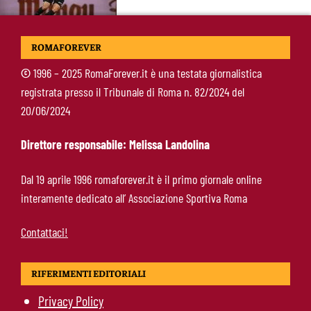
Gasperini in diretta su Sky: mercato Roma e
ROMAFOREVER
ultimi rinforzi, appuntamento alle 23
©
1996 – 2025 RomaForever.it è una testata giornalistica
registrata presso il Tribunale di Roma n. 82/2024 del
Pellegrini-Roma, rinnovo mai così vicino:
20/06/2024
trattativa intensa e firma attesa a breve
Direttore responsabile: Melissa Landolina
Nuova maglia Roma 2026/27, svelato il kit
Dal 19 aprile 1996 romaforever.it è il primo giornale online
Away: torna lo storico stemma del 1938
interamente dedicato all’ Associazione Sportiva Roma
Contattaci!
RIFERIMENTI EDITORIALI
Privacy Policy