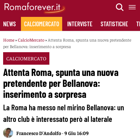
Skip
to
content
NEWS
CALCIOMERCATO
INTERVISTE
STATISTICHE
T
Home
»
CalcioMercato
»
Attenta Roma, spunta una nuova pretendente
per Bellanova: inserimento a sorpresa
CALCIOMERCATO
Attenta Roma, spunta una nuova
pretendente per Bellanova:
inserimento a sorpresa
La Roma ha messo nel mirino Bellanova: un
altro club è interessato però al laterale
Francesco D'Andolfo
-
9 Giu 16:09