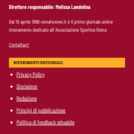
Direttore responsabile: Melissa Landolina
Roma-Molina, il colpo di D’Amico è geniale:
Dal 19 aprile 1996 romaforever.it è il primo giornale online
qualità ed esperienza a un prezzo da
interamente dedicato all’ Associazione Sportiva Roma
occasione
Contattaci!
RIFERIMENTI EDITORIALI
Privacy Policy
Disclaimer
Redazione
Principi di pubblicazione
Politica di feedback attuabile