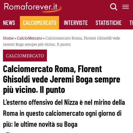
Skip
to
content
NEWS
CALCIOMERCATO
INTERVISTE
STATISTICHE
T
Home
»
CalcioMercato
»
Calciomercato Roma, Florent Ghisoldi vede
Jeremi Boga sempre più vicino. Il punto
CALCIOMERCATO
Calciomercato Roma, Florent
Ghisoldi vede Jeremi Boga sempre
più vicino. Il punto
L’esterno offensivo del Nizza è nel mirino della
Roma in questo calciomercato ogni giorno di
più: le ultime novità su Boga