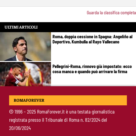
Guarda la classifica completa
ULTIMI ARTICOLI
Roma, doppia cessione in Spagna: Angeliño al
Deportivo, Kumbulla al Rayo Vallecano
Pellegrini-Roma, rinnovo già impostato: ecco
cosa manca e quando può arrivare la firma
Mercato Roma, manca un solo colpo: Gasperini
ROMAFOREVER
aspetta l’ala sinistra
©
1996 – 2025 RomaForever.it è una testata giornalistica
registrata presso il Tribunale di Roma n. 82/2024 del
Roma-Read, il retroscena: rifiutati 29 milioni e
20/06/2024
il 10% sulla rivendita