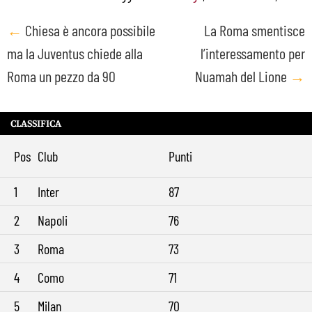
Post
←
Chiesa è ancora possibile
La Roma smentisce
ma la Juventus chiede alla
l’interessamento per
navigation
Roma un pezzo da 90
Nuamah del Lione
→
CLASSIFICA
Pos
Club
Punti
1
Inter
87
2
Napoli
76
3
Roma
73
4
Como
71
5
Milan
70