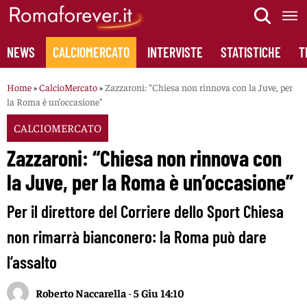
Skip
to
content
NEWS
CALCIOMERCATO
INTERVISTE
STATISTICHE
T
Home
»
CalcioMercato
»
Zazzaroni: “Chiesa non rinnova con la Juve, per
la Roma è un’occasione”
CALCIOMERCATO
Zazzaroni: “Chiesa non rinnova con
la Juve, per la Roma è un’occasione”
Per il direttore del Corriere dello Sport Chiesa
non rimarrà bianconero: la Roma può dare
l’assalto
Roberto Naccarella
-
5 Giu 14:10