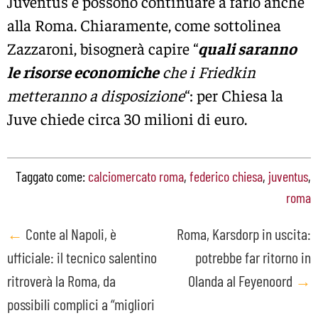
Juventus e possono continuare a farlo anche
alla Roma. Chiaramente, come sottolinea
Zazzaroni, bisognerà capire “
quali saranno
le risorse economiche
che i Friedkin
metteranno a disposizione
“: per Chiesa la
Juve chiede circa 30 milioni di euro.
Taggato come:
calciomercato roma
,
federico chiesa
,
juventus
,
roma
Post
←
Conte al Napoli, è
Roma, Karsdorp in uscita:
ufficiale: il tecnico salentino
potrebbe far ritorno in
navigation
ritroverà la Roma, da
Olanda al Feyenoord
→
possibili complici a “migliori