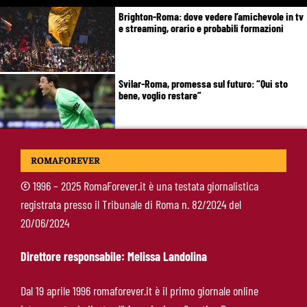
Brighton-Roma: dove vedere l’amichevole in tv
e streaming, orario e probabili formazioni
Svilar-Roma, promessa sul futuro: “Qui sto
bene, voglio restare”
Castro-Roma, messaggio Scudetto: “Non sono
ROMAFOREVER
la riserva di Malen”
©
1996 – 2025 RomaForever.it è una testata giornalistica
registrata presso il Tribunale di Roma n. 82/2024 del
Fofana-Roma, prima offerta respinta: il Lione
20/06/2024
boccia la formula
Direttore responsabile: Melissa Landolina
Manfrè-Roma, nuova era nel vivaio: raccoglie
Dal 19 aprile 1996 romaforever.it è il primo giornale online
l’eredità di Bruno Conti