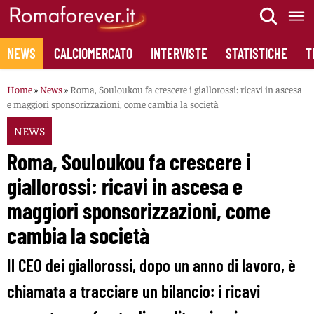
Skip
to
content
NEWS
CALCIOMERCATO
INTERVISTE
STATISTICHE
T
Home
»
News
»
Roma, Souloukou fa crescere i giallorossi: ricavi in ascesa
e maggiori sponsorizzazioni, come cambia la società
NEWS
Roma, Souloukou fa crescere i
giallorossi: ricavi in ascesa e
maggiori sponsorizzazioni, come
cambia la società
Il CEO dei giallorossi, dopo un anno di lavoro, è
chiamata a tracciare un bilancio: i ricavi