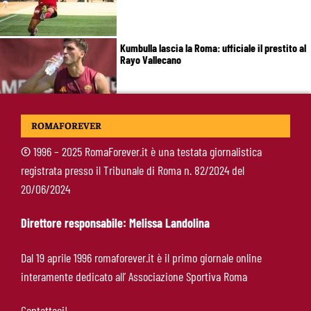
Kumbulla lascia la Roma: ufficiale il prestito al
Rayo Vallecano
Brighton-Roma, ultimo test per Gasperini.
ROMAFOREVER
Pellegrini fa le visite e torna in gruppo
©
1996 – 2025 RomaForever.it è una testata giornalistica
registrata presso il Tribunale di Roma n. 82/2024 del
Rowe chiude alla Roma: “Sono concentrato sul
20/06/2024
Bologna”. Poi esalta Castro e Dovbyk
Direttore responsabile: Melissa Landolina
Mercato Roma, Gasperini aspetta ancora il suo
Dal 19 aprile 1996 romaforever.it è il primo giornale online
trequartista: Nusa sfuma, ora Fofana e Gittens
interamente dedicato all’ Associazione Sportiva Roma
Contattaci!