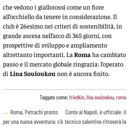
che vedono i giallorossi come un fiore
all’occhiello da tenere in considerazione. Il
club è 26esimo nei criteri di sostenibilità, in
grande ascesa nell’arco di 365 giorni, con
prospettive di sviluppo e ampliamento
altrettanto importanti. La
Roma
ha cambiato
passo e il mercato globale ringrazia: l’operato
di
Lina Souloukou
non è ancora finito.
Taggato come:
friedkin
,
lina souloukou
,
roma
Post
←
Roma, Petrachi pronto
Conte al Napoli, è ufficiale: il
per una nuova avventura: c’è
tecnico salentino ritroverà la
navigation