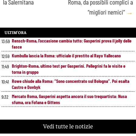
la Salernitana
Roma, da possibili complici a
“migliori nemici”
→
ULTIM’ORA
Rensch-Roma, l’occasione cambia tutto: Gasperini prova il jolly delle
13:59
fasce
Kumbulla lascia la Roma: ufficiale il prestito al Rayo Vallecano
12:59
Brighton-Roma, ultimo test per Gasperini. Pellegrini fa le visite e
11:49
torna in gruppo
Rowe chiude alla Roma: “Sono concentrato sul Bologna”. Poi esalta
10:41
Castro e Dovbyk
Mercato Roma, Gasperini aspetta ancora il suo trequartista: Nusa
9:32
sfuma, ora Fofana e Gittens
Vedi tutte le notizie