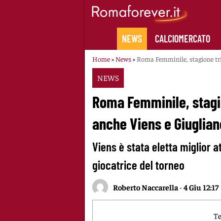
Skip
to
content
NEWS
CALCIOMERCATO
Home
»
News
»
Roma Femminile, stagione tri
NEWS
Roma Femminile, stagio
anche Viens e Giuglian
Viens è stata eletta miglior a
giocatrice del torneo
Roberto Naccarella
-
4 Giu 12:17
Te