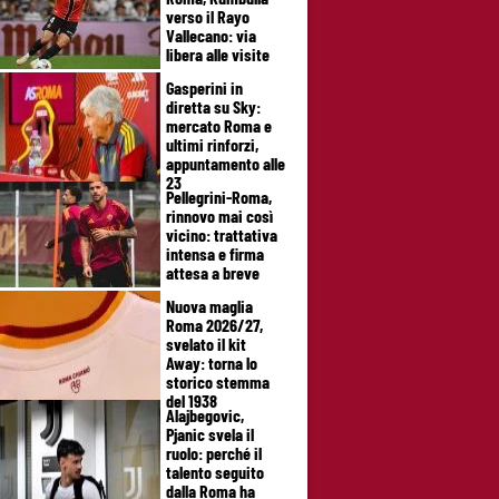
verso il Rayo
Vallecano: via
libera alle visite
Gasperini in
diretta su Sky:
mercato Roma e
ultimi rinforzi,
appuntamento alle
23
Pellegrini-Roma,
rinnovo mai così
vicino: trattativa
intensa e firma
attesa a breve
Nuova maglia
Roma 2026/27,
svelato il kit
Away: torna lo
storico stemma
del 1938
Alajbegovic,
Pjanic svela il
ruolo: perché il
talento seguito
dalla Roma ha