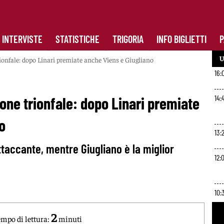
INTERVISTE
STATISTICHE
TRIGORIA
INFO BIGLIETTI
P
U
onfale: dopo Linari premiate anche Viens e Giugliano
16:
14:
ne trionfale: dopo Linari premiate
o
13:
ttaccante, mentre Giugliano è la miglior
12:
10:
2
mpo di lettura:
minuti