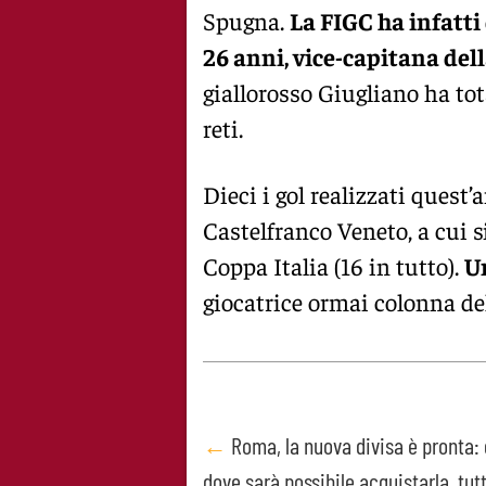
Spugna.
La FIGC ha infatt
26 anni, vice-capitana del
giallorosso Giugliano ha to
reti.
Dieci i gol realizzati quest
Castelfranco Veneto, a cui s
Coppa Italia (16 in tutto).
U
giocatrice ormai colonna de
Post
←
Roma, la nuova divisa è pronta:
dove sarà possibile acquistarla, tutt