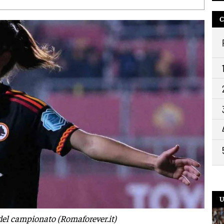
9:2
C
U
 del campionato (Romaforever.it)