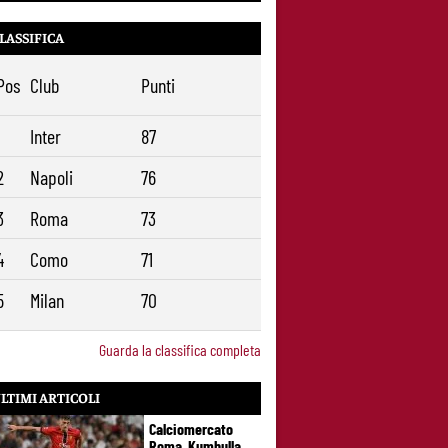
Roma, il mercato ora è nelle sue mani:
9
dopo Molina manca soltanto l’ala
LASSIFICA
Pos
Club
Punti
1
Inter
87
2
Napoli
76
3
Roma
73
4
Como
71
5
Milan
70
Guarda la classifica completa
LTIMI ARTICOLI
Calciomercato
Roma, Kumbulla