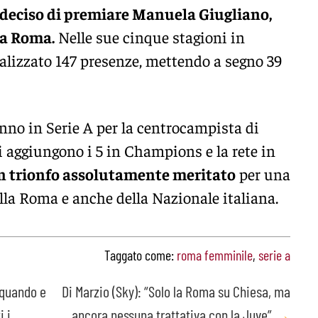
i deciso di premiare Manuela Giugliano,
la Roma.
Nelle sue cinque stagioni in
talizzato 147 presenze, mettendo a segno 39
’anno in Serie A per la centrocampista di
i aggiungono i 5 in Champions e la rete in
n trionfo assolutamente meritato
per una
lla Roma e anche della Nazionale italiana.
Taggato come:
roma femminile
,
serie a
 quando e
Di Marzio (Sky): “Solo la Roma su Chiesa, ma
i i
ancora nessuna trattativa con la Juve”
→