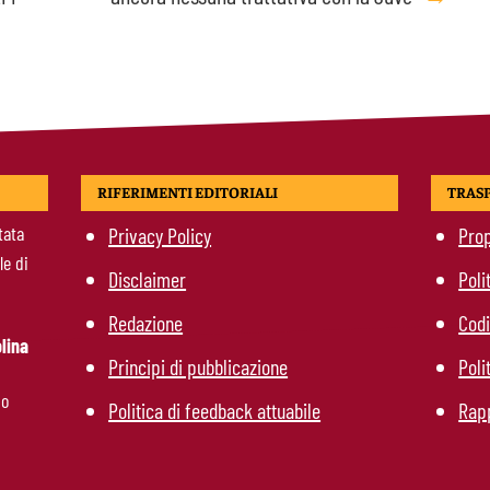
RIFERIMENTI EDITORIALI
TRAS
tata
Privacy Policy
Prop
le di
Disclaimer
Poli
Redazione
Codi
lina
Principi di pubblicazione
Poli
mo
Politica di feedback attuabile
Rapp