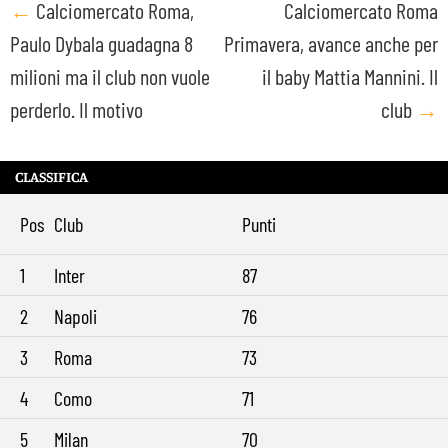
Post
←
Calciomercato Roma,
Calciomercato Roma
Paulo Dybala guadagna 8
Primavera, avance anche per
navigation
milioni ma il club non vuole
il baby Mattia Mannini. Il
perderlo. Il motivo
club
→
CLASSIFICA
Pos
Club
Punti
1
Inter
87
2
Napoli
76
3
Roma
73
4
Como
71
5
Milan
70