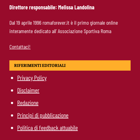
Direttore responsabile: Melissa Landolina
Ndicka-Roma, futuro più chiaro: il messaggio
Dal 19 aprile 1996 romaforever.it è il primo giornale online
che allontana il mercato
interamente dedicato all’ Associazione Sportiva Roma
Contattaci!
RIFERIMENTI EDITORIALI
Privacy Policy
Disclaimer
Redazione
Principi di pubblicazione
Politica di feedback attuabile