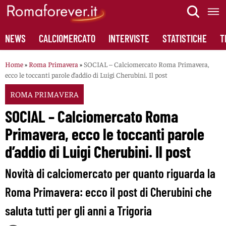
Skip
to
content
NEWS
CALCIOMERCATO
INTERVISTE
STATISTICHE
T
Home
»
Roma Primavera
»
SOCIAL – Calciomercato Roma Primavera,
ecco le toccanti parole d’addio di Luigi Cherubini. Il post
ROMA PRIMAVERA
SOCIAL – Calciomercato Roma
Primavera, ecco le toccanti parole
d’addio di Luigi Cherubini. Il post
Novità di calciomercato per quanto riguarda la
Roma Primavera: ecco il post di Cherubini che
saluta tutti per gli anni a Trigoria