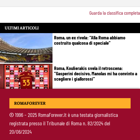
Guarda la classifica completa
ULTIMI ARTICOLI
Roma, un ex rivela: “Alla Roma abbiamo
costruito qualcosa di speciale”
Roma, Koulierakis svela il retroscena:
“Gasperini decisivo, Manolas mi ha convinto a
scegliere i giallorossi”
Soulé-Milan, la Roma detta le condizioni:
ROMAFOREVER
servono 35 milioni
©
1996 – 2025 RomaForever.it è una testata giornalistica
registrata presso il Tribunale di Roma n. 82/2024 del
Koulierakis-Roma, impatto immediato: gol e
20/06/2024
messaggio a Gasperini