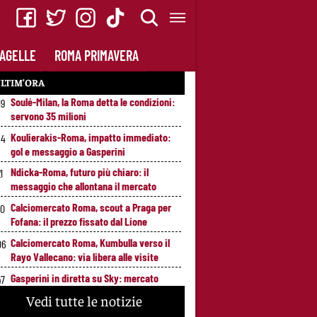
AGELLE
ROMA PRIMAVERA
LTIM’ORA
Soulé-Milan, la Roma detta le condizioni:
19
servono 35 milioni
Koulierakis-Roma, impatto immediato:
34
gol e messaggio a Gasperini
Ndicka-Roma, futuro più chiaro: il
1
messaggio che allontana il mercato
Calciomercato Roma, scout a Praga per
20
Fofana: il prezzo fissato dal Lione
Calciomercato Roma, Kumbulla verso il
06
Rayo Vallecano: via libera alle visite
Gasperini in diretta su Sky: mercato
47
Roma e ultimi rinforzi, appuntamento alle
Vedi tutte le notizie
23