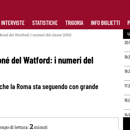
INTERVISTE
STATISTICHE
TRIGORIA
INFO BIGLIETTI
P
U
Koné del Watford: i numeri del classe 2002
20:
19:
né del Watford: i numeri del
18:2
i che la Roma sta seguendo con grande
17:
16:
14:
2
mpo di lettura:
minuti