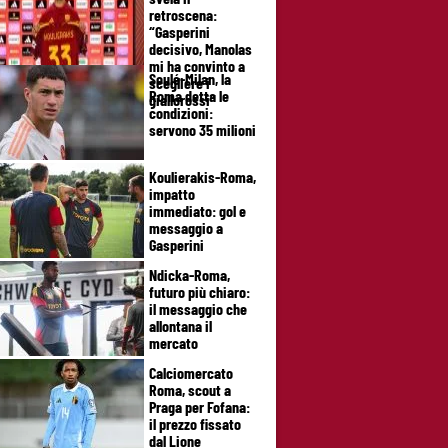
retroscena:
“Gasperini
decisivo, Manolas
mi ha convinto a
Soulé-Milan, la
scegliere i
Roma detta le
giallorossi”
condizioni:
servono 35 milioni
Koulierakis-Roma,
impatto
immediato: gol e
messaggio a
Gasperini
Ndicka-Roma,
futuro più chiaro:
il messaggio che
allontana il
mercato
Calciomercato
Roma, scout a
Praga per Fofana:
il prezzo fissato
dal Lione