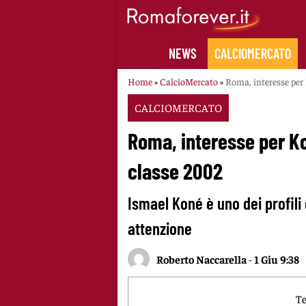
Skip
to
content
NEWS
CALCIOMERCATO
Home
»
CalcioMercato
»
Roma, interesse per 
CALCIOMERCATO
Roma, interesse per Ko
classe 2002
Ismael Koné è uno dei profil
attenzione
Roberto Naccarella
-
1 Giu 9:38
Te