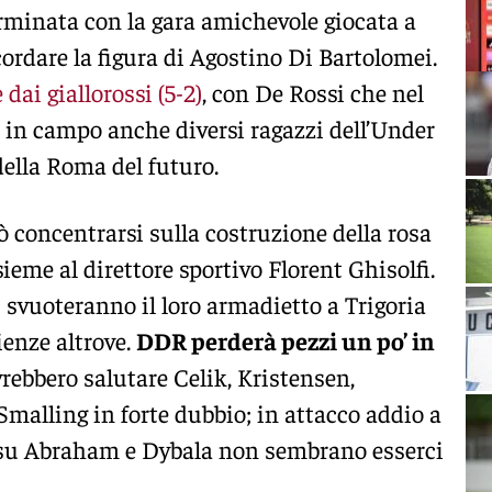
rminata con la gara amichevole giocata a
cordare la figura di Agostino Di Bartolomei.
ai giallorossi (5-2)
, con De Rossi che nel
n campo anche diversi ragazzi dell’Under
della Roma del futuro.
ò concentrarsi sulla costruzione della rosa
ieme al direttore sportivo Florent Ghisolfi.
 svuoteranno il loro armadietto a Trigoria
enze altrove.
DDR perderà pezzi un po’ in
vrebbero salutare Celik, Kristensen,
Smalling in forte dubbio; in attacco addio a
u Abraham e Dybala non sembrano esserci