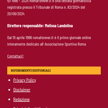
©
1996 – 2025 RomaForever.it è una testata giornalistica
registrata presso il Tribunale di Roma n. 82/2024 del
Pellegrini-Roma, rinnovo già impostato: ecco
20/06/2024
cosa manca e quando può arrivare la firma
Direttore responsabile: Melissa Landolina
Mercato Roma, manca un solo colpo: Gasperini
Dal 19 aprile 1996 romaforever.it è il primo giornale online
aspetta l’ala sinistra
interamente dedicato all’ Associazione Sportiva Roma
Contattaci!
RIFERIMENTI EDITORIALI
Privacy Policy
Disclaimer
Redazione