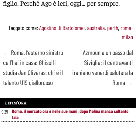
figlio. Perchè Ago è ieri, oggi… per sempre.
Taggato come:
Agostino Di Bartolomei
,
australia
,
perth
,
roma-
milan
Post
←
Roma, l’esterno sinistro
Azmoun a un passo dal
ce l’hai in casa: Ghisolfi
Siviglia: il centravanti
navigation
studia Jan Oliveras, chi è il
iraniano venerdì saluterà la
talento U19 giallorosso
Roma
→
ULTIM’ORA
Roma, il mercato ora è nelle sue mani: dopo Molina manca soltanto
9:29
l’ala