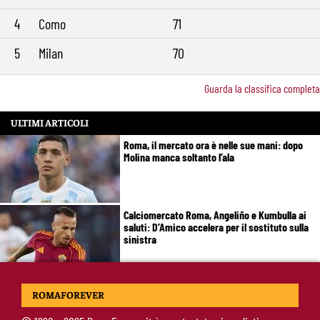
4
Como
71
5
Milan
70
Guarda la classifica completa
ULTIMI ARTICOLI
Roma, il mercato ora è nelle sue mani: dopo
Molina manca soltanto l’ala
Calciomercato Roma, Angeliño e Kumbulla ai
saluti: D’Amico accelera per il sostituto sulla
sinistra
Roma, doppia cessione in Spagna: Angeliño al
ROMAFOREVER
Deportivo, Kumbulla al Rayo Vallecano