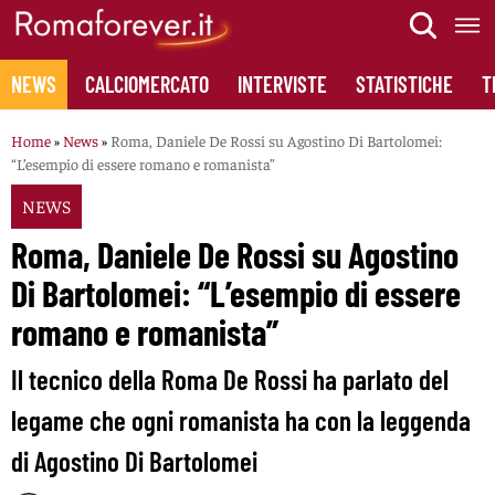
Skip
to
content
NEWS
CALCIOMERCATO
INTERVISTE
STATISTICHE
T
Home
»
News
»
Roma, Daniele De Rossi su Agostino Di Bartolomei:
“L’esempio di essere romano e romanista”
NEWS
Roma, Daniele De Rossi su Agostino
Di Bartolomei: “L’esempio di essere
romano e romanista”
Il tecnico della Roma De Rossi ha parlato del
legame che ogni romanista ha con la leggenda
di Agostino Di Bartolomei