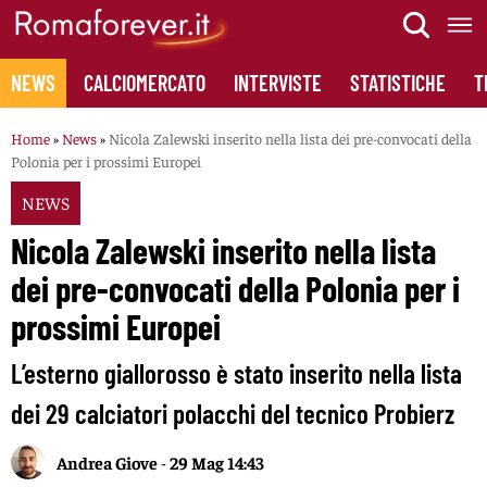
Skip
to
content
NEWS
CALCIOMERCATO
INTERVISTE
STATISTICHE
T
Home
»
News
»
Nicola Zalewski inserito nella lista dei pre-convocati della
Polonia per i prossimi Europei
NEWS
Nicola Zalewski inserito nella lista
dei pre-convocati della Polonia per i
prossimi Europei
L’esterno giallorosso è stato inserito nella lista
dei 29 calciatori polacchi del tecnico Probierz
Andrea Giove
-
29 Mag 14:43