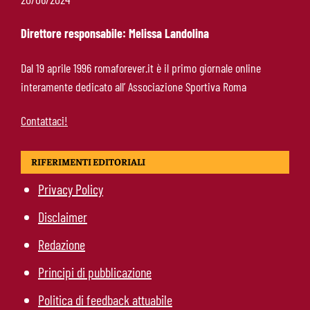
preoccupa Gasperini
Direttore responsabile: Melissa Landolina
Gasperini boccia la Roma: “Partita pessima”.
Dal 19 aprile 1996 romaforever.it è il primo giornale online
E lancia un altro messaggio sul mercato
interamente dedicato all’ Associazione Sportiva Roma
Contattaci!
RIFERIMENTI EDITORIALI
Privacy Policy
Disclaimer
Redazione
Principi di pubblicazione
Politica di feedback attuabile