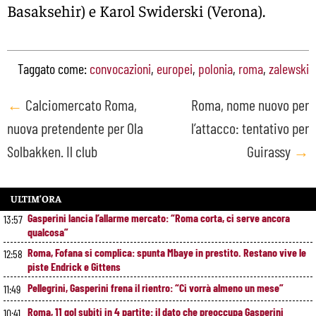
Basaksehir) e Karol Swiderski (Verona).
Taggato come:
convocazioni
,
europei
,
polonia
,
roma
,
zalewski
Post
←
Calciomercato Roma,
Roma, nome nuovo per
nuova pretendente per Ola
l’attacco: tentativo per
navigation
Solbakken. Il club
Guirassy
→
ULTIM’ORA
Gasperini lancia l’allarme mercato: “Roma corta, ci serve ancora
13:57
qualcosa”
Roma, Fofana si complica: spunta Mbaye in prestito. Restano vive le
12:58
piste Endrick e Gittens
Pellegrini, Gasperini frena il rientro: “Ci vorrà almeno un mese”
11:49
Roma, 11 gol subiti in 4 partite: il dato che preoccupa Gasperini
10:41