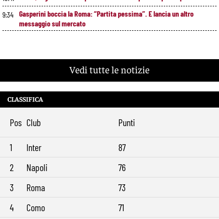
Gasperini boccia la Roma: “Partita pessima”. E lancia un altro
9:34
messaggio sul mercato
Vedi tutte le notizie
CLASSIFICA
Pos
Club
Punti
1
Inter
87
2
Napoli
76
3
Roma
73
4
Como
71