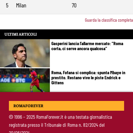
5
Milan
70
Guarda la classifica completa
ULTIMI ARTICOLI
Gasperini lancia l’allarme mercato: “Roma
corta, ci serve ancora qualcosa”
Roma, Fofana si complica: spunta Mbaye in
prestito. Restano vive le piste Endrick e
Gittens
Pellegrini, Gasperini frena il rientro: “Ci vorrà
ROMAFOREVER
almeno un mese”
©
1996 – 2025 RomaForever.it è una testata giornalistica
registrata presso il Tribunale di Roma n. 82/2024 del
Roma, 11 gol subiti in 4 partite: il dato che
20/06/2024