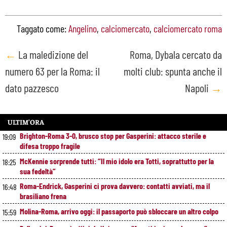
Taggato come:
Angelino
,
calciomercato
,
calciomercato roma
Post
←
La maledizione del
Roma, Dybala cercato da
numero 63 per la Roma: il
molti club: spunta anche il
navigation
dato pazzesco
Napoli
→
ULTIM’ORA
Brighton-Roma 3-0, brusco stop per Gasperini: attacco sterile e
19:09
difesa troppo fragile
McKennie sorprende tutti: “Il mio idolo era Totti, soprattutto per la
18:25
sua fedeltà”
Roma-Endrick, Gasperini ci prova davvero: contatti avviati, ma il
16:48
brasiliano frena
Molina-Roma, arrivo oggi: il passaporto può sbloccare un altro colpo
15:59