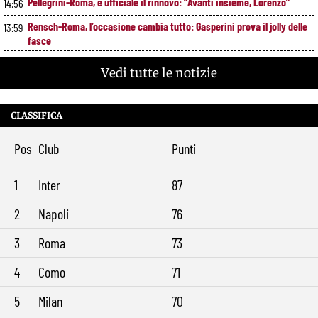
Pellegrini-Roma, è ufficiale il rinnovo: “Avanti insieme, Lorenzo”
14:56
Rensch-Roma, l’occasione cambia tutto: Gasperini prova il jolly delle
13:59
fasce
Kumbulla lascia la Roma: ufficiale il prestito al Rayo Vallecano
12:59
Vedi tutte le notizie
Brighton-Roma, ultimo test per Gasperini. Pellegrini fa le visite e
11:49
torna in gruppo
CLASSIFICA
Rowe chiude alla Roma: “Sono concentrato sul Bologna”. Poi esalta
10:41
Castro e Dovbyk
Pos
Club
Punti
Mercato Roma, Gasperini aspetta ancora il suo trequartista: Nusa
9:32
sfuma, ora Fofana e Gittens
1
Inter
87
2
Napoli
76
3
Roma
73
4
Como
71
5
Milan
70