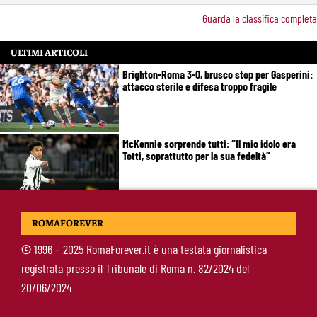
Guarda la classifica completa
ULTIMI ARTICOLI
Brighton-Roma 3-0, brusco stop per Gasperini:
attacco sterile e difesa troppo fragile
McKennie sorprende tutti: “Il mio idolo era
Totti, soprattutto per la sua fedeltà”
Roma-Endrick, Gasperini ci prova davvero:
ROMAFOREVER
contatti avviati, ma il brasiliano frena
©
1996 – 2025 RomaForever.it è una testata giornalistica
registrata presso il Tribunale di Roma n. 82/2024 del
Molina-Roma, arrivo oggi: il passaporto può
20/06/2024
sbloccare un altro colpo