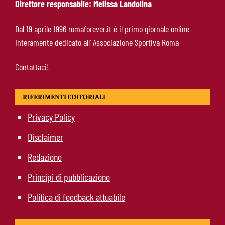
Direttore responsabile: Melissa Landolina
Pellegrini-Roma, è ufficiale il rinnovo: “Avanti
Dal 19 aprile 1996 romaforever.it è il primo giornale online
insieme, Lorenzo”
interamente dedicato all’ Associazione Sportiva Roma
Contattaci!
RIFERIMENTI EDITORIALI
Privacy Policy
Disclaimer
Redazione
Principi di pubblicazione
Politica di feedback attuabile