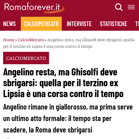
Skip
to
content
NEWS
CALCIOMERCATO
INTERVISTE
STATISTICHE
T
Home
»
CalcioMercato
»
Angelino resta, ma Ghisolfi deve sbrigarsi: quella
per il terzino ex Lipsia è una corsa contro il tempo
CALCIOMERCATO
Angelino resta, ma Ghisolfi deve
sbrigarsi: quella per il terzino ex
Lipsia è una corsa contro il tempo
Angelino rimane in giallorosso, ma prima serve
un ultimo atto formale: il tempo sta per
scadere, la Roma deve sbrigarsi