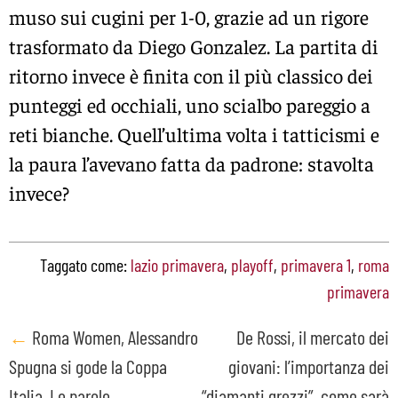
muso sui cugini per 1-0, grazie ad un rigore
trasformato da Diego Gonzalez. La partita di
ritorno invece è finita con il più classico dei
punteggi ed occhiali, uno scialbo pareggio a
reti bianche. Quell’ultima volta i tatticismi e
la paura l’avevano fatta da padrone: stavolta
invece?
Taggato come:
lazio primavera
,
playoff
,
primavera 1
,
roma
primavera
Post
←
Roma Women, Alessandro
De Rossi, il mercato dei
Spugna si gode la Coppa
giovani: l’importanza dei
navigation
Italia. Le parole
“diamanti grezzi”, come sarà