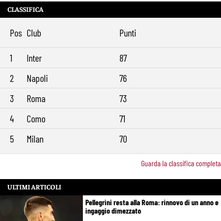
CLASSIFICA
Pos
Club
Punti
1
Inter
87
2
Napoli
76
3
Roma
73
4
Como
71
5
Milan
70
Guarda la classifica completa
ULTIMI ARTICOLI
Pellegrini resta alla Roma: rinnovo di un anno e
ingaggio dimezzato