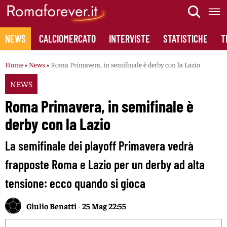
Skip
to
content
NEWS
CALCIOMERCATO
INTERVISTE
STATISTICHE
T
Home
»
News
»
Roma Primavera, in semifinale è derby con la Lazio
NEWS
Roma Primavera, in semifinale è
derby con la Lazio
La semifinale dei playoff Primavera vedrà
frapposte Roma e Lazio per un derby ad alta
tensione: ecco quando si gioca
Giulio Benatti
-
25 Mag 22:55