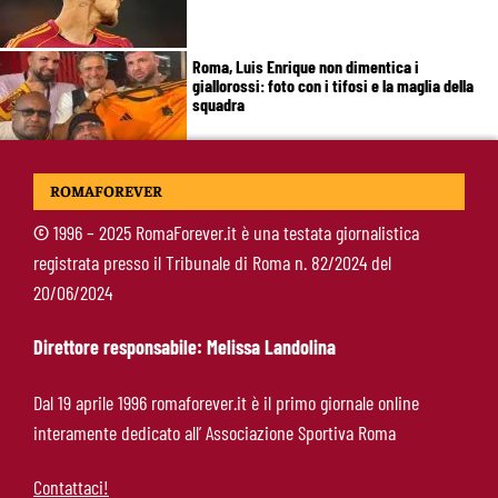
Roma, Luis Enrique non dimentica i
giallorossi: foto con i tifosi e la maglia della
squadra
Roma, un ex rivela: “Alla Roma abbiamo
ROMAFOREVER
costruito qualcosa di speciale”
©
1996 – 2025 RomaForever.it è una testata giornalistica
registrata presso il Tribunale di Roma n. 82/2024 del
Roma, Koulierakis svela il retroscena:
20/06/2024
“Gasperini decisivo, Manolas mi ha convinto a
scegliere i giallorossi”
Direttore responsabile: Melissa Landolina
Soulé-Milan, la Roma detta le condizioni:
Dal 19 aprile 1996 romaforever.it è il primo giornale online
servono 35 milioni
interamente dedicato all’ Associazione Sportiva Roma
Contattaci!