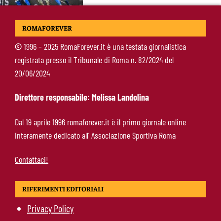
McKennie sorprende tutti: “Il mio idolo era
ROMAFOREVER
Totti, soprattutto per la sua fedeltà”
©
1996 – 2025 RomaForever.it è una testata giornalistica
registrata presso il Tribunale di Roma n. 82/2024 del
Roma-Endrick, Gasperini ci prova davvero:
20/06/2024
contatti avviati, ma il brasiliano frena
Direttore responsabile: Melissa Landolina
Molina-Roma, arrivo oggi: il passaporto può
Dal 19 aprile 1996 romaforever.it è il primo giornale online
sbloccare un altro colpo
interamente dedicato all’ Associazione Sportiva Roma
Contattaci!
RIFERIMENTI EDITORIALI
Privacy Policy