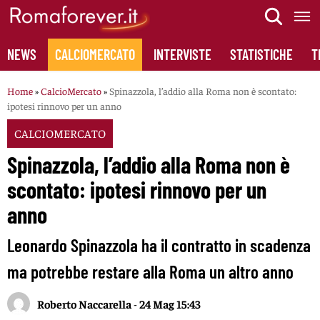
Skip
to
content
NEWS
CALCIOMERCATO
INTERVISTE
STATISTICHE
T
Home
»
CalcioMercato
»
Spinazzola, l’addio alla Roma non è scontato:
ipotesi rinnovo per un anno
CALCIOMERCATO
Spinazzola, l’addio alla Roma non è
scontato: ipotesi rinnovo per un
anno
Leonardo Spinazzola ha il contratto in scadenza
ma potrebbe restare alla Roma un altro anno
Roberto Naccarella
-
24 Mag 15:43