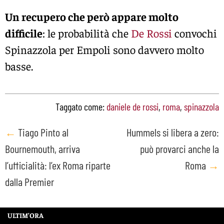
Un recupero che però appare molto
difficile
: le probabilità che
De Rossi
convochi
Spinazzola per Empoli sono davvero molto
basse.
Taggato come:
daniele de rossi
,
roma
,
spinazzola
Post
←
Tiago Pinto al
Hummels si libera a zero:
Bournemouth, arriva
può provarci anche la
navigation
l’ufficialità: l’ex Roma riparte
Roma
→
dalla Premier
ULTIM’ORA