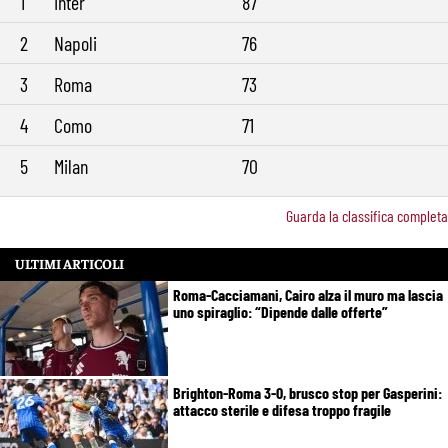
1
Inter
87
Mercato Roma, Gasperini aspetta ancora il suo trequartista: Nusa
9:32
sfuma, ora Fofana e Gittens
2
Napoli
76
3
Roma
73
4
Como
71
5
Milan
70
Guarda la classifica completa
ULTIMI ARTICOLI
Roma-Cacciamani, Cairo alza il muro ma lascia
uno spiraglio: “Dipende dalle offerte”
Brighton-Roma 3-0, brusco stop per Gasperini:
attacco sterile e difesa troppo fragile