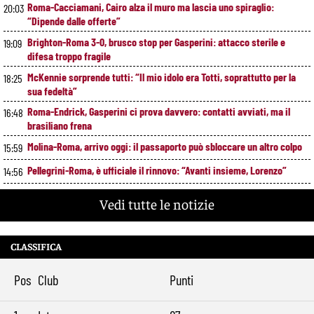
Roma-Cacciamani, Cairo alza il muro ma lascia uno spiraglio:
20:03
“Dipende dalle offerte”
Brighton-Roma 3-0, brusco stop per Gasperini: attacco sterile e
19:09
difesa troppo fragile
McKennie sorprende tutti: “Il mio idolo era Totti, soprattutto per la
18:25
sua fedeltà”
Roma-Endrick, Gasperini ci prova davvero: contatti avviati, ma il
16:48
brasiliano frena
Molina-Roma, arrivo oggi: il passaporto può sbloccare un altro colpo
15:59
Pellegrini-Roma, è ufficiale il rinnovo: “Avanti insieme, Lorenzo”
14:56
Rensch-Roma, l’occasione cambia tutto: Gasperini prova il jolly delle
13:59
Vedi tutte le notizie
fasce
Kumbulla lascia la Roma: ufficiale il prestito al Rayo Vallecano
12:59
CLASSIFICA
Brighton-Roma, ultimo test per Gasperini. Pellegrini fa le visite e
11:49
torna in gruppo
Pos
Club
Punti
Rowe chiude alla Roma: “Sono concentrato sul Bologna”. Poi esalta
10:41
Castro e Dovbyk