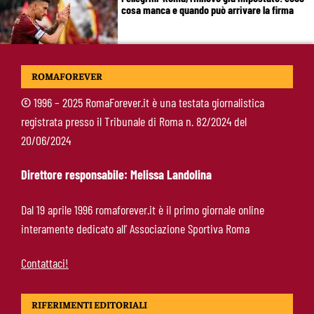
cosa manca e quando può arrivare la firma
Mercato Roma, manca un solo colpo: Gasperini
ROMAFOREVER
aspetta l’ala sinistra
©
1996 – 2025 RomaForever.it è una testata giornalistica
registrata presso il Tribunale di Roma n. 82/2024 del
Roma-Read, il retroscena: rifiutati 29 milioni e
20/06/2024
il 10% sulla rivendita
Direttore responsabile: Melissa Landolina
Roma-Molina, il colpo di D’Amico è geniale:
Dal 19 aprile 1996 romaforever.it è il primo giornale online
qualità ed esperienza a un prezzo da
interamente dedicato all’ Associazione Sportiva Roma
occasione
Contattaci!
RIFERIMENTI EDITORIALI