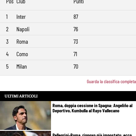
Pos
Club
Punti
1
Inter
87
2
Napoli
76
3
Roma
73
4
Como
71
5
Milan
70
Guarda la classifica completa
ULTIMI ARTICOLI
Roma, doppia cessione in Spagna: Angeliño al
Deportivo, Kumbulla al Rayo Vallecano
Pellegrini-Roma, rinnovo già impostato: ecco