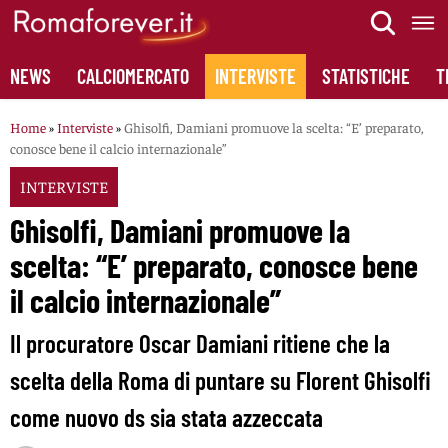
Skip
to
content
NEWS
CALCIOMERCATO
INTERVISTE
STATISTICHE
T
Home
»
Interviste
»
Ghisolfi, Damiani promuove la scelta: “E’ preparato,
conosce bene il calcio internazionale”
INTERVISTE
Ghisolfi, Damiani promuove la
scelta: “E’ preparato, conosce bene
il calcio internazionale”
Il procuratore Oscar Damiani ritiene che la
scelta della Roma di puntare su Florent Ghisolfi
come nuovo ds sia stata azzeccata