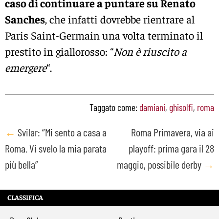
caso di continuare a puntare su Renato
Sanches
, che infatti dovrebbe rientrare al
Paris Saint-Germain una volta terminato il
prestito in giallorosso: “
Non è riuscito a
emergere
“.
Taggato come:
damiani
,
ghisolfi
,
roma
Post
←
Svilar: “Mi sento a casa a
Roma Primavera, via ai
Roma. Vi svelo la mia parata
playoff: prima gara il 28
navigation
più bella”
maggio, possibile derby
→
CLASSIFICA