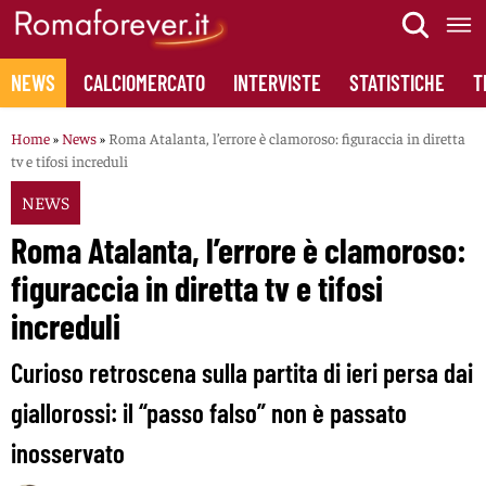
Skip
to
content
NEWS
CALCIOMERCATO
INTERVISTE
STATISTICHE
T
Home
»
News
»
Roma Atalanta, l’errore è clamoroso: figuraccia in diretta
tv e tifosi increduli
NEWS
Roma Atalanta, l’errore è clamoroso:
figuraccia in diretta tv e tifosi
increduli
Curioso retroscena sulla partita di ieri persa dai
giallorossi: il “passo falso” non è passato
inosservato