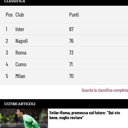
CLASSIFICA
Pellegrini resta alla Roma: rinnovo di un anno e ingaggio dimezzato
9:29
Pos
Club
Punti
1
Inter
87
2
Napoli
76
3
Roma
73
4
Como
71
5
Milan
70
Guarda la classifica completa
ULTIMI ARTICOLI
Svilar-Roma, promessa sul futuro: “Qui sto
bene, voglio restare”