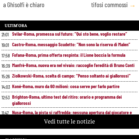
a Ghisolfi è chiaro
tifosi commossi
→
ULTIM’ORA
Svilar-Roma, promessa sul futuro: “Qui sto bene, voglio restare”
21:01
Castro-Roma, messaggio Scudetto: “Non sono la riserva di Malen”
19:01
Fofana-Roma, prima offerta respinta: il Lione boccia la formula
17:58
Manfrè-Roma, nuova era nel vivaio: raccoglie l’eredità di Bruno Conti
16:39
Ziolkowski-Roma, scelta di campo: “Penso soltanto ai giallorossi”
15:26
Koné-Roma, muro da 60 milioni: cosa serve per farlo partire
14:03
Brighton-Roma, ultimo test del ritiro: orario e programma dei
12:53
giallorossi
Nusa-Roma, la pista si raffredda: nessuna apertura dal giocatore e
11:47
dal Lipsia
Vedi tutte le notizie
Alberto De Rossi nuovo presidente dell’Ostiamare: riparte dal club del
10:41
figlio Daniele