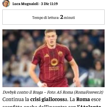
Luca Mugnaioli
-
3 Dic 11:19
2
Tempo di lettura:
minuti
Dovbyk contro il Braga – Foto: AS Roma (RomaForever.it)
Continua la
crisi gialloross
a. La
Roma
esce
sconfitta anche dall’incontro con
l’Atalanta