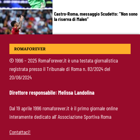
Castro-Roma, messaggio Scudetto: “Non sono
la riserva di Malen”
Fofana-Roma, prima offerta respinta: il Lione
ROMAFOREVER
boccia la formula
©
1996 – 2025 RomaForever.it è una testata giornalistica
registrata presso il Tribunale di Roma n. 82/2024 del
Manfrè-Roma, nuova era nel vivaio: raccoglie
20/06/2024
l’eredità di Bruno Conti
Direttore responsabile: Melissa Landolina
Ziolkowski-Roma, scelta di campo: “Penso
Dal 19 aprile 1996 romaforever.it è il primo giornale online
soltanto ai giallorossi”
interamente dedicato all’ Associazione Sportiva Roma
Contattaci!